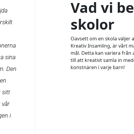
Vad vi be
jda
skolor
skilt
Oavsett om en skola väljer a
onerna
Kreativ Insamling, är vårt m
mål. Detta kan variera från
sa sina
till att kreativt samla in med
konstnären i varje barn!
um. Den
men
sitt
 vår
gen i