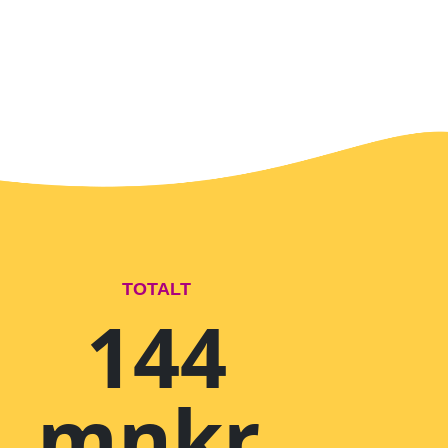
TOTALT
144
mnkr.