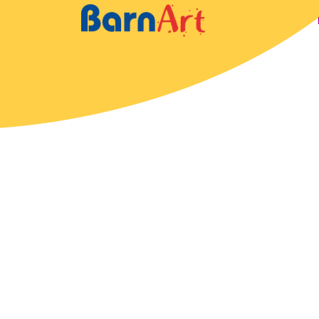
Hem
Program
Om oss
Blogg
konstnären
STARTA
PROGRAM
LOGGA